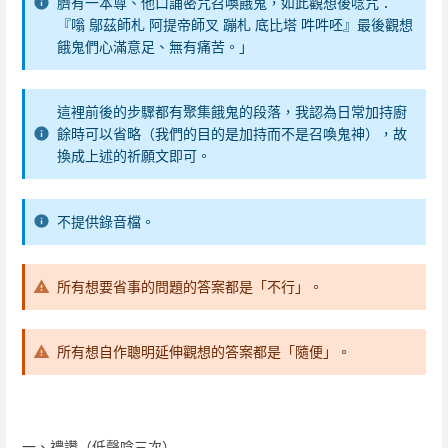
臍有一本尊、他口誦密咒召喚餓鬼，如此觀想後唸咒：
『嗡 鄔茲師札 阿提帝師叉 蹦札 底比塔 吽吽呸』最後觀想
餓鬼們心滿意足、無有痛苦。」
這裡前後的步驟都有聚集餓鬼的段落，我認為日常加持廚
餘時可以省略（我們的目的是加持而不是召喚鬼神），故
換成上述的祈願文即可。
不提供錄音檔。
所有想要省事的問題的答案都是「不行」。
所有想自作聰明延伸觀想的答案都是「隨便」。
一、禮讚（低聲唸三次）