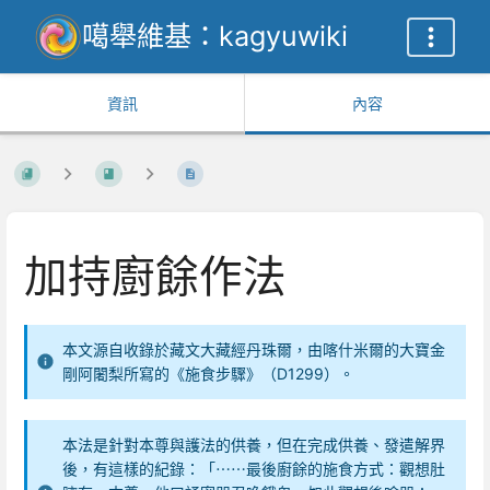
噶舉維基：kagyuwiki
資訊
內容
加持廚餘作法
本文源自收錄於藏文大藏經丹珠爾，由喀什米爾的大寶金
剛阿闍梨所寫的《施食步驟》（D1299）。
本法是針對本尊與護法的供養，但在完成供養、發遣解界
後，有這樣的紀錄：「⋯⋯最後廚餘的施食方式：觀想肚