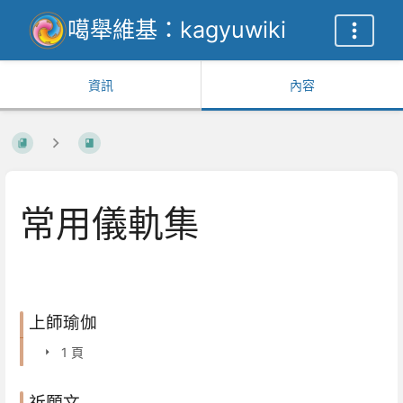
噶舉維基：kagyuwiki
資訊
內容
常用儀軌集
上師瑜伽
1 頁
祈願文