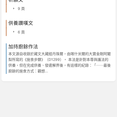
9 頁
供養讚嘆文
6 頁
加持廚餘作法
本文源自收錄於藏文大藏經丹珠爾，由喀什米爾的大寶金剛阿闍
梨所寫的《施食步驟》（D1299）。 本法是針對本尊與護法的
供養，但在完成供養、發遣解界後，有這樣的紀錄：「⋯⋯最後
廚餘的施食方式：觀想...