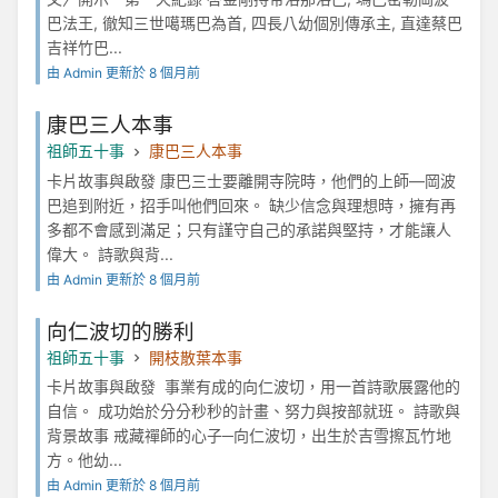
巴法王, 徹知三世噶瑪巴為首, 四長八幼個別傳承主, 直達蔡巴
吉祥竹巴...
由 Admin 更新於 8 個月前
康巴三人本事
祖師五十事
康巴三人本事
卡片故事與啟發 康巴三士要離開寺院時，他們的上師—岡波
巴追到附近，招手叫他們回來。 缺少信念與理想時，擁有再
多都不會感到滿足；只有謹守自己的承諾與堅持，才能讓人
偉大。 詩歌與背...
由 Admin 更新於 8 個月前
向仁波切的勝利
祖師五十事
開枝散葉本事
卡片故事與啟發 事業有成的向仁波切，用一首詩歌展露他的
自信。 成功始於分分秒秒的計畫、努力與按部就班。 詩歌與
背景故事 戒藏禪師的心子─向仁波切，出生於吉雪擦瓦竹地
方。他幼...
由 Admin 更新於 8 個月前