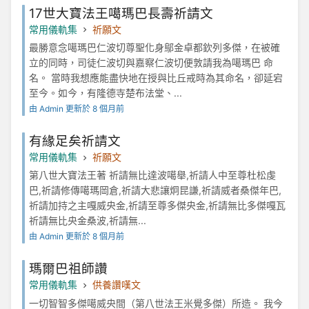
17世大寶法王噶瑪巴長壽祈請文
常用儀軌集
祈願文
最勝意念噶瑪巴仁波切尊聖化身鄔金卓都欽列多傑，在被確
立的同時，司徒仁波切與嘉察仁波切便敦請我為噶瑪巴 命
名。 當時我想應能盡快地在授與比丘戒時為其命名，卻延宕
至今。如今，有隆德寺楚布法堂、...
由 Admin 更新於 8 個月前
有緣足矣祈請文
常用儀軌集
祈願文
第八世大寶法王著 祈請無比達波噶舉,祈請人中至尊杜松虔
巴,祈請修傳噶瑪岡倉,祈請大悲讓炯昆謙,祈請威者桑傑年巴,
祈請加持之主嘎威央金,祈請至尊多傑央金,祈請無比多傑嘎瓦
祈請無比央金桑波,祈請無...
由 Admin 更新於 8 個月前
瑪爾巴祖師讚
常用儀軌集
供養讚嘆文
一切智智多傑噶威央間（第八世法王米覺多傑）所造。 我今