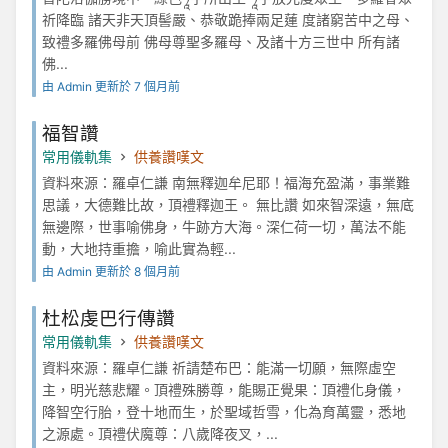
祈降臨 諸天非天頂髻嚴、恭敬跪捧兩足蓮 度諸窮苦中之母、
致禮多羅佛母前 佛母尊聖多羅母、及諸十方三世中 所有諸
佛...
由 Admin 更新於 7 個月前
福智讚
常用儀軌集
供養讚嘆文
資料來源：羅卓仁謙 南無釋迦牟尼耶！福海充盈滿，事業難
思議，大德難比故，頂禮釋迦王。 無比讚 如來智深遠，無底
無邊際，世事喻佛身，牛跡方大海。深仁荷一切，萬法不能
動，大地持重擔，喻此實為輕...
由 Admin 更新於 8 個月前
杜松虔巴行傳讚
常用儀軌集
供養讚嘆文
資料來源：羅卓仁謙 祈請楚布巴：能滿一切願，無際虛空
主，明光慈悲耀。頂禮殊勝尊，能賜正覺果：頂禮化身儀，
降智空行胎，登十地而生，於聖域哲雪，化為育萬靈，悉地
之源處。頂禮伏魔尊：八歲降夜叉，...