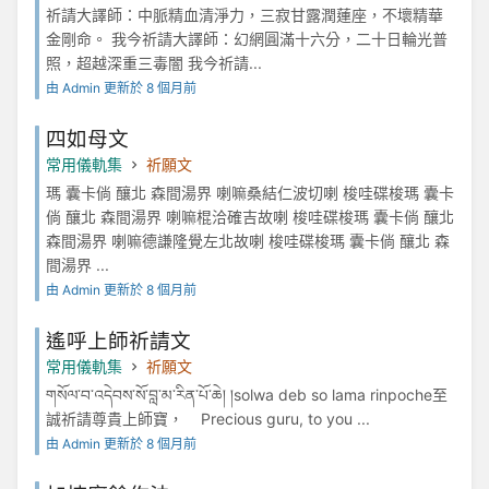
祈請大譯師：中脈精血清淨力，三寂甘露潤蓮座，不壞精華
金剛命。 我今祈請大譯師：幻網圓滿十六分，二十日輪光普
照，超越深重三毒闇 我今祈請...
由 Admin 更新於 8 個月前
四如母文
常用儀軌集
祈願文
瑪 囊卡倘 釀北 森間湯界 喇嘛桑結仁波切喇 梭哇碟梭瑪 囊卡
倘 釀北 森間湯界 喇嘛棍洽確吉故喇 梭哇碟梭瑪 囊卡倘 釀北
森間湯界 喇嘛德謙隆覺左北故喇 梭哇碟梭瑪 囊卡倘 釀北 森
間湯界 ...
由 Admin 更新於 8 個月前
遙呼上師祈請文
常用儀軌集
祈願文
གསོལ་བ་འདེབས་སོ་བླ་མ་རིན་པོ་ཆེ། །solwa deb so lama rinpoche至
誠祈請尊貴上師寶， Precious guru, to you ...
由 Admin 更新於 8 個月前