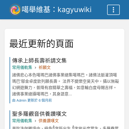
噶舉維基：kagyuwiki
最近更新的頁面
傳承上師長壽祈請文集
常用儀軌集
祈願文
諸佛悲心本色噶瑪巴諸佛事業總集噶瑪巴。諸佛法脈灌頂噶
瑪巴'鄔金卓度欽列願長壽。 法界不變樂空昊天中，攝以無礙
幻網遊舞力，普降有寂精華之壽福，如意輪白度母賜吉祥。
諸佛事業總攝噶瑪巴，其身語意...
由 Admin 更新於 6 個月前
聖多羅觀音供養讚嘆文
常用儀軌集
供養讚嘆文
普陀洛伽勝境中、綠色ཏཱྃ字所出生 ཏཱྃ字放光度眾生、多羅眷眾