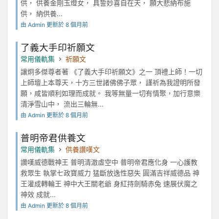
供， 供養金剛玉燈女， 具誓妙喜自在天， 願大悲納布施
供， 納供養...
由 Admin 更新於 8 個月前
了義大手印祈願文
常用儀軌集
祈願文
讓炯多傑尊者著 《了義大手印祈願文》之一 頂禮上師！一切
上師壇上本尊天，十方三世諸佛佛子眾， 謹祈為我證明所發
願，咸皆順利如理而成就。 我等無量一切有情聚，加行意樂
清淨雪山中， 流出三輪無...
由 Admin 更新於 8 個月前
普明帝君供養文
常用儀軌集
供養讚嘆文
讚嘆威德戰神王 普明清澈虛空中 普明帝君應化身 一心護教
救眾生 執掌七政寶威力 猛斷放逸性惡失 圓滿吉祥威德品 神
王灌成轉輪王 神中大王關老爺 身紅持劍騎赤兔 速展伏魔之
神效 成就...
由 Admin 更新於 8 個月前