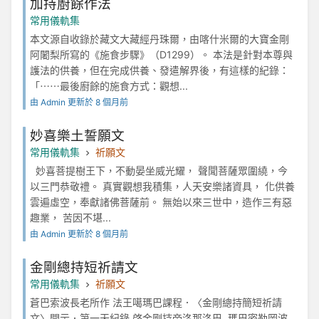
加持廚餘作法
常用儀軌集
本文源自收錄於藏文大藏經丹珠爾，由喀什米爾的大寶金剛
阿闍梨所寫的《施食步驟》（D1299）。 本法是針對本尊與
護法的供養，但在完成供養、發遣解界後，有這樣的紀錄：
「⋯⋯最後廚餘的施食方式：觀想...
由 Admin 更新於 8 個月前
妙喜樂土誓願文
常用儀軌集
祈願文
妙喜菩提樹王下，不動晏坐威光耀， 聲聞菩薩眾圍繞，今
以三門恭敬禮。 真實觀想我積集，人天安樂諸資具， 化供養
雲遍虛空，奉獻諸佛菩薩前。 無始以來三世中，造作三有惡
趣業， 苦因不堪...
由 Admin 更新於 8 個月前
金剛總持短祈請文
常用儀軌集
祈願文
蒼巴索波長老所作 法王噶瑪巴課程．〈金剛總持簡短祈請
文〉開示．第一天紀錄 啓金剛持帝洛那洛巴, 瑪巴密勒岡波