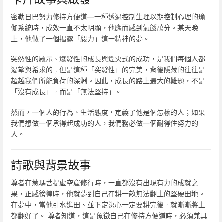
密勒日巴努力修持方便道—一種透過控制生理以期控制心理的瑜
伽系統時，成效一直不太明顯，他應而感到氣餒萬分。某天晚
上，他做了一個揭露「毅力」這一精神的夢。
突然性的啟示、爆發性的成長與煙火式的成功，是我們每個人都
渴望與希求的；但是這種「突發性」的完美，背後隱藏的往往是
超越我們所能負荷的深淵。因此，成長的路上最大的難題，不是
「沒有成長」，而是「無法堅持」。
然而，一個人的行為、生活態度，定義了他是個怎樣的人；如果
我們想做一個承得起成功的人，我們務必做一個耐得住努力的
人。
詩歌與背景故事
尊者在惹瑪菩提虛空窟修行時，一直都沒有出現有力的成就之
果，正感徬徨時，他就夢到自己在耕一畝無法翻土的堅硬田地。
在夢中，當他引水進田、並下定決心一定要耕完後，就漸漸將土
都翻好了。 尊者知道，這是象徵自己在修持方便道時，必須兼具