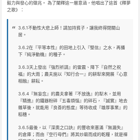
毅力與發心的徵兆。 為了闡釋這一層意涵，他唱出了這首《釋夢
之歌》：
3.6.1不動性大悲上師！請加持貧子，讓我終得閉關山
居。
3.6.2在『平等本性』的田地上引入『堅信』之水，再播
下『純淨動機』的種子。
3.6.3天上發出『強烈祈請』的雷震、降下『自然之祝
福』的大雨；農夫施以『知行合一』的耕犁來開展『心意
相融』耕耘。
3.6.4『無妄念』的農夫拿著『不放逸』的犁木，並用
『精進』的鐵器粉碎『五毒煩惱』的碎石，『誠實』地去
雜草後，就能用『良善的態度』等待收成『雄厚事業』的
稻穗。
3.6.5最後，以『深奧之口訣』的豐收來塞滿『無漏失』
的倉庫；而由『空行母們』將其炒磨而成的乾糧，就是禪