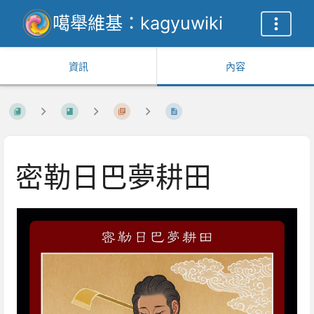
噶舉維基：kagyuwiki
資訊
內容
密勒日巴夢耕田