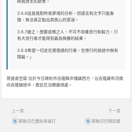
師我資生的飲食。
3.6.6這是我對昨夜夢境的分析，但語言和文字只能象
徵、無法真正點出其核心的意涵。
3.6.7總之，想要成佛之人，不可不培養苦行和毅力，只
有大苦行者才能得到最為殊勝的結果。
3.6.8希望一切走在覺悟道的行者，在修行的旅途中無有
障礙。」
菩提虛空窟 位於今日喀則市吉隆縣宗嘎鎮西方，沿吉隆藏布河南
向吉隆鎮途中，靠近尼泊爾邊境處。
進
入
區
上一頁
下一頁
段
選
密勒日巴遭姑母毒打
密勒日巴贈田產
取