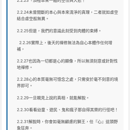
2.2.23『頂禮本來一體的空性與大悲！
2.2.24未曾間斷的本心與本來清淨的真理，二者就如虛空
結合虛空般無異。
2.2.25但是，我們的意識此刻受到肉體的束縛。
2.2.26實際上，後天的禪修無法為自心本體作任何增
補，
2.2.27也因為一切都是心的顯像，所以無須刻意或針對性
地禪修。
2.2.28心的本質毫無可憶念之處，只需安於毫不刻意的境
界即可。
2.2.29一旦親見上說的真相，就能解脫。
2.2.30看看幼童、遊民、鬼和瘋子那自得其樂的行徑吧！
2.2.31解脫時，你會如毫無顧慮的獅王，任『心』這頭野
象狂奔。