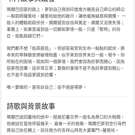
瑪爾巴回家的路上，夢到自己飛到印度南方親見自己師公的師公
—製箭師薩惹哈，薩惹哈給他的啟示，讓他毫無疑惑與猶豫。 一
般人的體驗起起伏伏，偶爾感到自信與篤定、偶爾又沮喪失落；
事實上，如果意識到這一切都如夢境一般，只是「暫時」的存
在，就能超越它們。
我們都不想「追高殺低」，但卻容易受到生命一點點的起伏，將
本來的寧靜跟安樂破壞殆盡，似乎來到世界末日一般。現今，你
所陷在的困境，就如同一個夢境。我們會因為好夢而開心、因為
惡夢而恐懼，這非常正常；要做的事情不是不為好夢感到開心、
也不是不為惡夢感到恐懼。
唯一要做的，是告訴自己：這不過是場夢。
詩歌與背景故事
瑪爾巴返回蕃地的途中，經過尼蕃交界一座名為黑口的大稅關，
他被迫在當地停留幾天。 最後一天的夜晚，瑪爾巴夢到空行母們
將自己抬在轎上，前往南方的吉祥山拜見大婆羅門─薩惹哈。