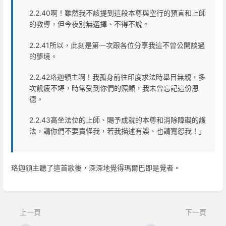
2.2.40啊！雖然我不該提到這段本尊與空行的預言和上師
的教導，但今夜別無選擇、不得不說。
2.2.41所以，此刻是第一次跟各位分享我這不曾公開談過
的夢境。
2.2.42珞迦領主啊！我孤身前往印度求法時舉目無親，多
次飢疲不堪，時常受到你們的照顧，我未曾忘記這份恩
德。
2.2.43高坐法位的上師、賜予成就的本尊和消除障礙的護
法，請你們不要責怪我，若我描述有誤、也請寬恕我！」
珞迦領主聽了這首歌後，深深地覺得瑪爾巴即是覺者。
進
入
區
上一頁
下一頁
段