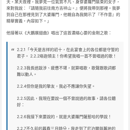
天。某天夜裡，我夢見一位氣質不凡、身穿婆羅門裝束的女子，
來對我說：『請隨我前往南方吉祥山。』便將我帶到那裡。我夢
到自己在那裡見到了大婆羅門，他親自為我開示了『不作意』的
精華實義，內容如下。」
他接著以《大鵬展翅曲》唱出了這首濃縮心要的金剛之歌：
2.2.1「今天是吉祥的初十，在此宴會上的各位都是守誓的
君子。 2.2.2珞迦領主！你希望我唱一首不曾唱過的歌！
2.2.3我長途跋涉、疲憊不堪，就算唱歌，歌聲跟歌詞都
難以動人。
2.2.4但你是我的摯友，我必不應讓你失望。
2.2.5因此，我現在要說一個不曾說過的故事，請各位聽
好：
2.2.6我接下來要說的，就是大婆羅門薩惹哈的學說！
2.2.7不久前的暮春三月時分，我走到了尼泊爾與蕃地的