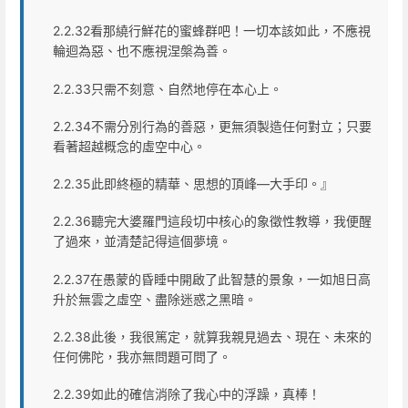
2.2.32看那繞行鮮花的蜜蜂群吧！一切本該如此，不應視
輪迴為惡、也不應視涅槃為善。
2.2.33只需不刻意、自然地停在本心上。
2.2.34不需分別行為的善惡，更無須製造任何對立；只要
看著超越概念的虛空中心。
2.2.35此即終極的精華、思想的頂峰—大手印。』
2.2.36聽完大婆羅門這段切中核心的象徵性教導，我便醒
了過來，並清楚記得這個夢境。
2.2.37在愚蒙的昏睡中開啟了此智慧的景象，一如旭日高
升於無雲之虛空、盡除迷惑之黑暗。
2.2.38此後，我很篤定，就算我親見過去、現在、未來的
任何佛陀，我亦無問題可問了。
2.2.39如此的確信消除了我心中的浮躁，真棒！