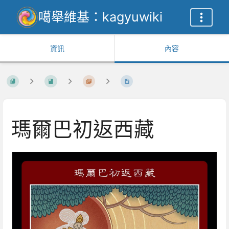
噶舉維基：kagyuwiki
資訊
內容
瑪爾巴初返西藏