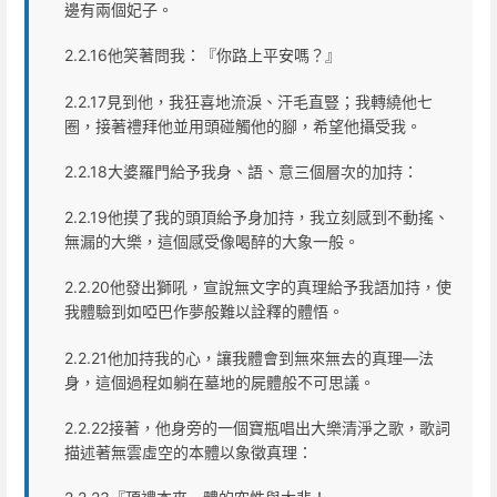
邊有兩個妃子。
2.2.16他笑著問我：『你路上平安嗎？』
2.2.17見到他，我狂喜地流淚、汗毛直豎；我轉繞他七
圈，接著禮拜他並用頭碰觸他的腳，希望他攝受我。
2.2.18大婆羅門給予我身、語、意三個層次的加持：
2.2.19他摸了我的頭頂給予身加持，我立刻感到不動搖、
無漏的大樂，這個感受像喝醉的大象一般。
2.2.20他發出獅吼，宣說無文字的真理給予我語加持，使
我體驗到如啞巴作夢般難以詮釋的體悟。
2.2.21他加持我的心，讓我體會到無來無去的真理—法
身，這個過程如躺在墓地的屍體般不可思議。
2.2.22接著，他身旁的一個寶瓶唱出大樂清淨之歌，歌詞
描述著無雲虛空的本體以象徵真理：