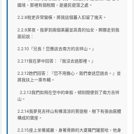
國境，那裡有個稅關，是邊民遊蕩之處。
2.2.8稅吏非常蠻橫，將我這個蕃人扣留了幾天。
2.2.9某夜，我夢到兩個美麗並高貴的仙女，婀娜走到我
面前說：
2.2.10『兄長！您應該去南方的吉祥山。』
2.2.11我在夢中回答：『我沒去過那裡。』
2.2.12她們回答：『您不用擔心，我們會送您過去。』並
將我扶上一乘布轎。
2.2.13我們如飛在空中的傘般，傾刻間便到了南方吉祥
山。
2.2.14我夢見吉祥山有棵清涼的菩提樹，樹下有張由屍體
構成的寶座。
2.2.15座上坐著威嚴、身著骨飾的大婆羅門薩惹哈，他身