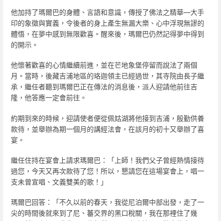
他加持了瑪爾巴的身體、言語和意識，傳授了佛法之精華—大手
印的象徵與實義，令後者的身上產生無漏大樂、心中浮現無謬的
體悟，在夢中感到無限歡喜。醒來後，瑪爾巴仍然記得夢中得到
的開示。
他懷著歡喜的心情繼續前進，並在芒地象堡停留而說法了兩個
月。當時，後藏吉浦地區的珞迦領主已經過世，其寺院由長子繼
承，繼任者聽到瑪爾巴正在傳法的消息後，派人迎請他前往吉
隆，他答應一定會前往。
約期到來的時候，迎請使者便從佩姑湖將他接到吉浦，殷勤供養
款待，並舉辦為期一個月的講經法會，在該月的初十又舉辦了喜
宴。
繼任住持在宴會上請求瑪爾巴：「上師！我們父子曾經熱情接待
過您，今天又再次款待了您！所以，懇請您在這場宴會上，唱一
支未曾宣唱、文義雙美的歌！」
瑪爾巴回答：「不久以前的春天，我從尼泊爾中部出發，走了一
尖的時間後就來到了尼、蕃交界的黑口稅關，我在那裡住了幾