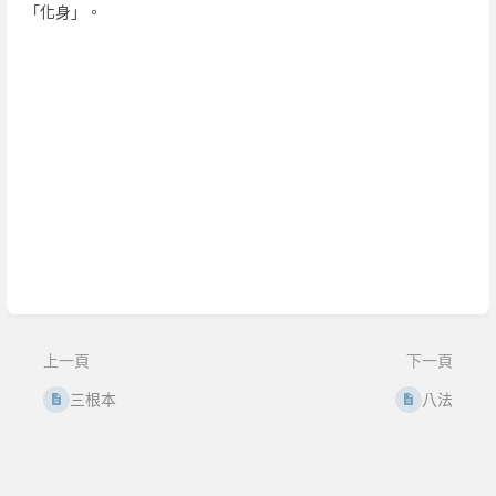
「化身」。
進
入
區
段
選
取
模
式
上一頁
下一頁
三根本
八法