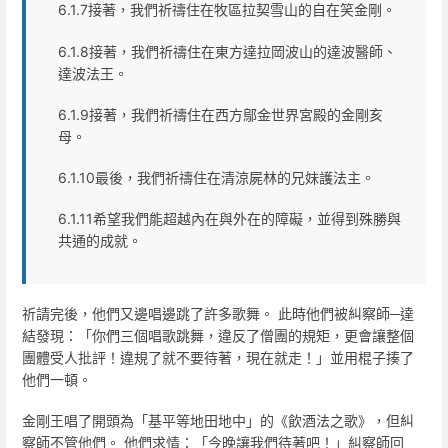
6.1.7接著，我們祈禱住在牧區拉契雪山的自在笑金剛。
6.1.8接著，我們祈禱住在東方達拉岡波山的達波醫師、
達波法王。
6.1.9接著，我們祈禱住在西方鄔金世界宮殿的金剛亥
母。
6.1.10最後，我們祈禱住在清涼屍林的兄妹護法主。
6.1.11希望我們能超越內在與外在的障礙，並得到殊勝與
共通的成就。
祈請完後，他們又邊唱邊跳了許多歌舞。 此時他們被糾察師─達
結發現：「你們三個唱歌跳舞，違反了僧團的規矩，更會讓整個
團體受人批評！違規了就不要待著，現在就走！」並用棍子揍了
他們一頓。
金剛王唱了開頭為「基平等地田地中」的《飲酒法之歌》，但糾
察師不管他們。 他們求情：「今晚讓我們待著吧！」糾察師回