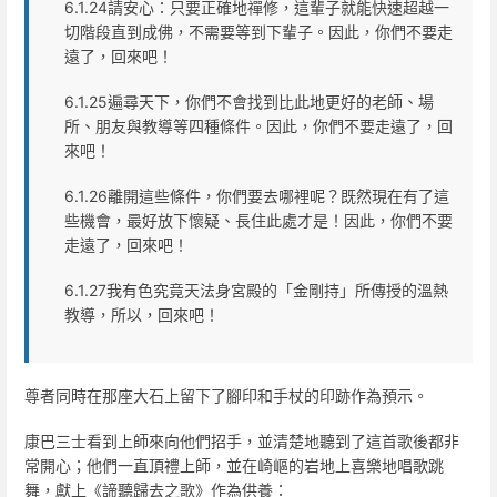
6.1.24請安心：只要正確地禪修，這輩子就能快速超越一
切階段直到成佛，不需要等到下輩子。因此，你們不要走
遠了，回來吧！
6.1.25遍尋天下，你們不會找到比此地更好的老師、場
所、朋友與教導等四種條件。因此，你們不要走遠了，回
來吧！
6.1.26離開這些條件，你們要去哪裡呢？既然現在有了這
些機會，最好放下懷疑、長住此處才是！因此，你們不要
走遠了，回來吧！
6.1.27我有色究竟天法身宮殿的「金剛持」所傳授的溫熱
教導，所以，回來吧！
尊者同時在那座大石上留下了腳印和手杖的印跡作為預示。
康巴三士看到上師來向他們招手，並清楚地聽到了這首歌後都非
常開心；他們一直頂禮上師，並在崎嶇的岩地上喜樂地唱歌跳
舞，獻上《諦聽歸去之歌》作為供養：