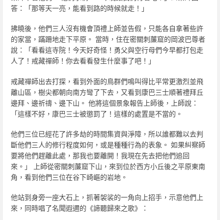
答：「那等天一亮，能看到路的時候就走！」
拂曉後，他們三人沒有機會頂禮上師並告假，只能各自拿著些許
的家當，蹣跚地走下平原。 當時，住在密關刺薕窟的岡波巴尊者
說：「看看這寺院！今天好奇怪！勇父與空行母們今早都打包走
人了！戒藏禪師！你去看看發生什麼事了吧！」
戒藏禪師出去打探，看到外面的鳥群們鳴叫得比平常更激烈並飛
離山區，樹尖都朝向南方彎了下去，又看到康巴三士順著禮拜丘
邊拜、邊祈禱、邊下山。 他將這個景象報告上師後，上師說：
「這樣不好，康巴三士被懲罰了！這樣的處置是不當的。
他們三位已經花了許多劫的時間集資與淨障，所以誰都難以去判
斷他們三人的修行程度如何，或是種種行為的表象。 如果糾察師
要將他們趕離此處，那我也要離開！我現在先去把他們追回
來。」 上師從密關刺薕窟下山，來到位於西方小丘後之平原東南
角，看到他們三位在谷下崎嶇的岩地。
他站到身旁一座大石上，抓著袈裟的一角向上招手，示意他們上
來，同時唱了名聞遐邇的《諦聽歸來之歌》：