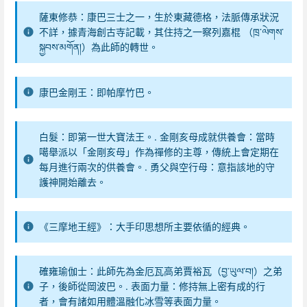
薩東修恭：康巴三士之一，生於東藏德格，法脈傳承狀況
不詳，據青海創古寺記載，其住持之一察列嘉棍 （ཁྲ་ལེགས་
སྐྱབས་མགོན།）為此師的轉世。
康巴金剛王：即帕摩竹巴。
白髮：即第一世大寶法王。. 金剛亥母成就供養會：當時
噶舉派以「金剛亥母」作為禪修的主尊，傳統上會定期在
每月進行兩次的供養會。. 勇父與空行母：意指該地的守
護神開始離去。
《三摩地王經》：大手印思想所主要依循的經典。
確雍瑜伽士：此師先為金厄瓦高弟賈裕瓦（བྱ་ཡུལ་བ།）之弟
子，後師從岡波巴。. 表面力量：修持無上密有成的行
者，會有諸如用體溫融化冰雪等表面力量。