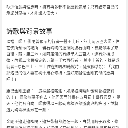
缺少信念與理想時，擁有再多都不會感到滿足；只有謹守自己的
承諾與堅持，才能讓人偉大。
詩歌與背景故事
頂禮上師！ 佛陀曾預示的行者—醫王比丘・無比岡波巴大師，住
在佛所預示的場所—岩石嶙峋的達拉岡波石山時，眷屬聚集了來
自衛、藏、康三地，如阿羅漢的有緣學人五百人，還有外持戒
律、內乘二次第禪定的五萬一千六百行者。 其中上首的，就是成
就者--康巴三士。 三士住在如馬如氂巖時，薩東修恭說：「我們
那洛巴的傳人要在初十用心修持，最好來辦個金剛亥母的慶典
吧！」
康巴金剛王說：「這裡嚴格禁酒，如果被糾察師發現會被懲罰
的！」 但修恭聽不進去，他們因而計畫在五月初十舉行喜宴。 當
天，他們各自向上師求得以三顱碗青稞酒舉辦慶典的許可，並將
這九碗青稞酒煮在一起。
金剛王邊走邊吆喝、邊把柴薪都趕在一起，白髮用網子取水，修
恭將氣運到指尖起火，又準備了其他食品。 在舉辦金剛亥母成就