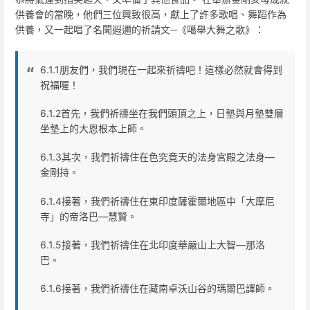
供養會的當晚，他們三位興致很高，獻上了許多歌唱、舞蹈作為
供養，又一起唱了名聞遐邇的祈請文─《噶舉大舞之歌》：
6.1.1朋友們，我們現在一起來祈禱吧！這樣必然就會得到
祝福喔！
6.1.2首先，我們祈禱坐在我們頭頂之上，日墊與月墊雙層
坐墊上的大恩根本上師。
6.1.3其次，我們祈禱住在色究竟天的法身宮殿之法身—
金剛持。
6.1.4接著，我們祈禱住在東印度薩霍爾地區中「大摩尼
寺」的帝洛巴—慧賢。
6.1.5接著，我們祈禱住在北印度華嚴山上大智—那洛
巴。
6.1.6接著，我們祈禱住在藏南卓沃山谷的瑪爾巴譯師。