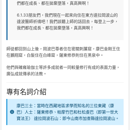
們都在成長、都在拋棄墮落，真高興啊！
6.1.33朋友們，我們現在一起來向住在東方達拉岡波山的
達波醫師祈禱吧！我們該聽上師的話回去，每登上一步，
我們都在成長、都在拋棄墮落，真高興啊！
師徒都回到山上後，岡波巴尊者住在密關刺薕窟，康巴金剛王住
在鵬翔窟，白髮住在白峰窟，薩東修恭則住在黑泉中。
他們與確雍瑜伽士等許多成就者一同較量修行有成的表面力量，
廣弘成就傳承的法教。
專有名詞介紹
康巴三士：當時在西藏地區求學而知名的三位東藏（康
巴）人士：薩東修恭、帕摩竹巴和杜松虔巴（即第一世大
寶法王） 達拉岡波石山：即今山南市加查縣達拉岡波山。